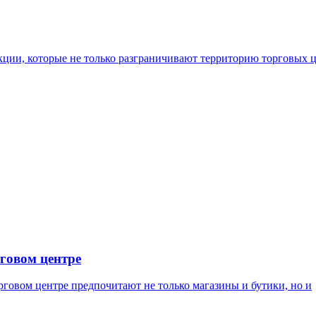
укции, которые не только разграничивают территорию торговых ц
рговом центре
рговом центре предпочитают не только магазины и бутики, но и