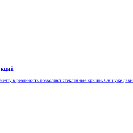
укций
 мечту в реальность позволяют стеклянные крыши. Они уже давн