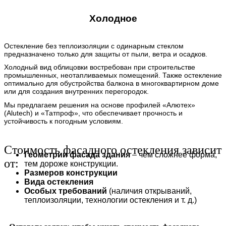
Холодное
Остекление без теплоизоляции с одинарным стеклом
предназначено только для защиты от пыли, ветра и осадков.
Холодный вид облицовки востребован при строительстве
промышленных, неотапливаемых помещений. Также остекление
оптимально для обустройства балкона в многоквартирном доме
или для создания внутренних перегородок.
Мы предлагаем решения на основе профилей «Алютех»
(Alutech) и «Татпроф», что обеспечивает прочность и
устойчивость к погодным условиям.
Стоимость фасадного остекления зависит
Геометрии фасада здания
– чем сложнее форма,
от:
тем дороже конструкции.
Размеров конструкции
Вида остекления
Особых требований
(наличия открываний,
теплоизоляции, технологии остекления и т. д.)