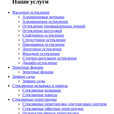
Наши услуги
Фасадное остекление
Алюминиевые витражи
Алюминиевое остекление
Остекление промышленных зданий
Остекление коттеджей
Спайдерное остекление
Структурное остекление
Панорамное остекление
Ленточное остекление
Фасадное остекление
Стоечно-ригельное остекление
Джамбо-остекление
Зенитные фонари
Зенитные фонари
Зимние сады
Зимние сады
Стеклянные козырьки и навесы
Стеклянные козырьки
Стеклянные навесы
Стеклянные перегородки
Стеклянные перегородки для торговых центров
Стеклянные офисные перегородки
Цельностеклянные перегородки