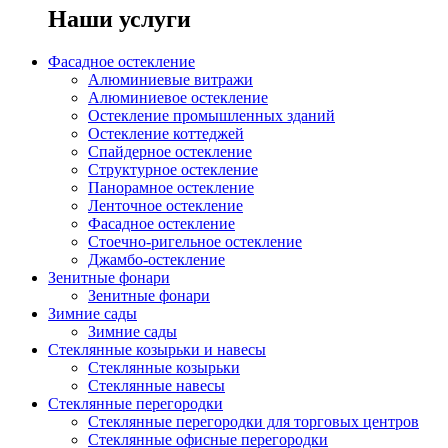
Наши услуги
Фасадное остекление
Алюминиевые витражи
Алюминиевое остекление
Остекление промышленных зданий
Остекление коттеджей
Спайдерное остекление
Структурное остекление
Панорамное остекление
Ленточное остекление
Фасадное остекление
Стоечно-ригельное остекление
Джамбо-остекление
Зенитные фонари
Зенитные фонари
Зимние сады
Зимние сады
Стеклянные козырьки и навесы
Стеклянные козырьки
Стеклянные навесы
Стеклянные перегородки
Стеклянные перегородки для торговых центров
Стеклянные офисные перегородки