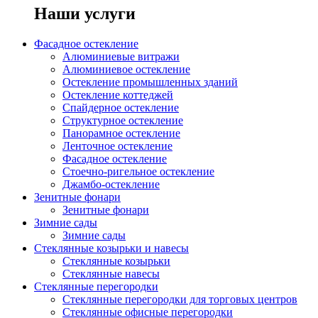
Наши услуги
Фасадное остекление
Алюминиевые витражи
Алюминиевое остекление
Остекление промышленных зданий
Остекление коттеджей
Спайдерное остекление
Структурное остекление
Панорамное остекление
Ленточное остекление
Фасадное остекление
Стоечно-ригельное остекление
Джамбо-остекление
Зенитные фонари
Зенитные фонари
Зимние сады
Зимние сады
Стеклянные козырьки и навесы
Стеклянные козырьки
Стеклянные навесы
Стеклянные перегородки
Стеклянные перегородки для торговых центров
Стеклянные офисные перегородки