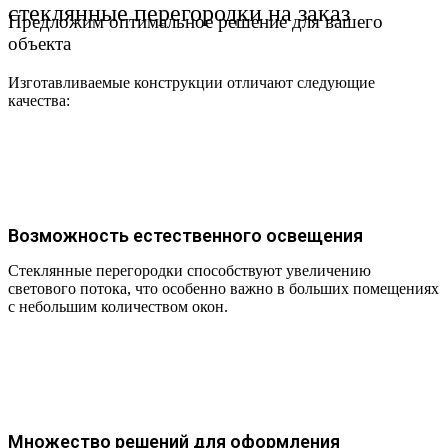
стеклянные перегородки на заказ
Предложим оптимальное решение для вашего
объекта
Изготавливаемые к
онструкции отличают следующие
качества:
Возможность естественного освещения
Стеклянные перегородки способствуют увеличению
светового потока, что особенно важно в больших помещениях
с небольшим количеством окон.
Множество решений для оформления