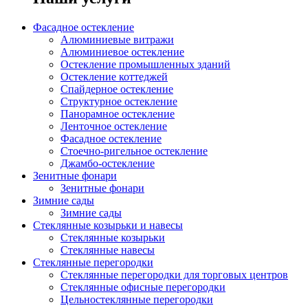
Фасадное остекление
Алюминиевые витражи
Алюминиевое остекление
Остекление промышленных зданий
Остекление коттеджей
Спайдерное остекление
Структурное остекление
Панорамное остекление
Ленточное остекление
Фасадное остекление
Стоечно-ригельное остекление
Джамбо-остекление
Зенитные фонари
Зенитные фонари
Зимние сады
Зимние сады
Стеклянные козырьки и навесы
Стеклянные козырьки
Стеклянные навесы
Стеклянные перегородки
Стеклянные перегородки для торговых центров
Стеклянные офисные перегородки
Цельностеклянные перегородки