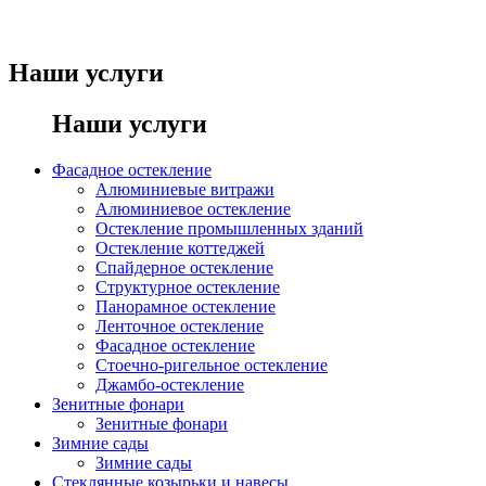
Остекление любых видов зданий
Наши услуги
Наши услуги
Фасадное остекление
Алюминиевые витражи
Алюминиевое остекление
Остекление промышленных зданий
Остекление коттеджей
Спайдерное остекление
Структурное остекление
Панорамное остекление
Ленточное остекление
Фасадное остекление
Стоечно-ригельное остекление
Джамбо-остекление
Зенитные фонари
Зенитные фонари
Зимние сады
Зимние сады
Стеклянные козырьки и навесы