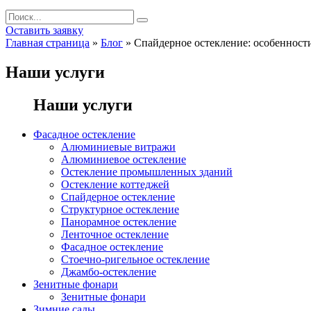
Оставить заявку
Главная страница
»
Блог
»
Спайдерное остекление: особенности
Наши услуги
Наши услуги
Фасадное остекление
Алюминиевые витражи
Алюминиевое остекление
Остекление промышленных зданий
Остекление коттеджей
Спайдерное остекление
Структурное остекление
Панорамное остекление
Ленточное остекление
Фасадное остекление
Стоечно-ригельное остекление
Джамбо-остекление
Зенитные фонари
Зенитные фонари
Зимние сады