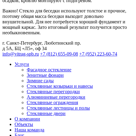
осадков, кровлю монтируют с подогревом.
Важно! Стекло для беседки используют толстое и прочное,
поэтому общая масса беседки выходит довольно
внушительной. Для нее потребуется хороший фундамент и
мощный каркас. Зато итоговый результат получится просто
необыкновенным.
г. Санкт-Петербург
,
Люботинский пр.
д 5А, БЦ «Л5», оф 34
info@vitrag-spb.ru
+7 (812) 655-09-08
+7 (952) 223-60-74
Услуги
Фасадное остекление
Зенитные фонари
Зимние сады
Стеклянные козырьки и навесы
Стеклянные перегородки
Алюминиевые перегородки
Стеклянные ограждения
Стеклянные лестницы и полы
Стеклянные двери
О компании
Объекты
Наша команда
Блог