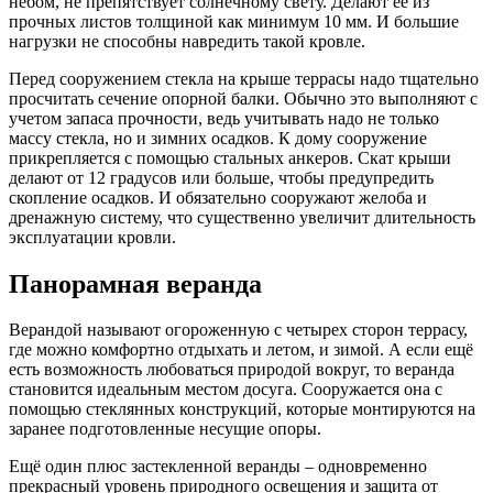
небом, не препятствует солнечному свету. Делают ее из
прочных листов толщиной как минимум 10 мм. И большие
нагрузки не способны навредить такой кровле.
Перед сооружением стекла на крыше террасы надо тщательно
просчитать сечение опорной балки. Обычно это выполняют с
учетом запаса прочности, ведь учитывать надо не только
массу стекла, но и зимних осадков. К дому сооружение
прикрепляется с помощью стальных анкеров. Скат крыши
делают от 12 градусов или больше, чтобы предупредить
скопление осадков. И обязательно сооружают желоба и
дренажную систему, что существенно увеличит длительность
эксплуатации кровли.
Панорамная веранда
Верандой называют огороженную с четырех сторон террасу,
где можно комфортно отдыхать и летом, и зимой. А если ещё
есть возможность любоваться природой вокруг, то веранда
становится идеальным местом досуга. Сооружается она с
помощью стеклянных конструкций, которые монтируются на
заранее подготовленные несущие опоры.
Ещё один плюс застекленной веранды – одновременно
прекрасный уровень природного освещения и защита от