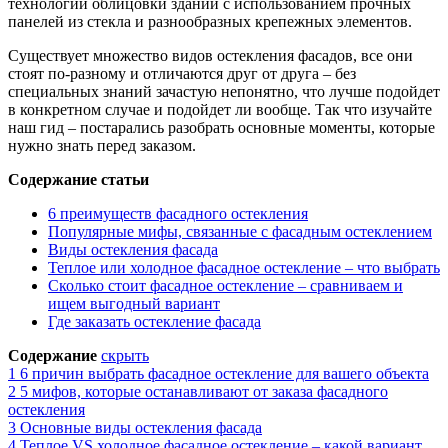
технологии облицовки зданий с использованием прочных
панелей из стекла и разнообразных крепежных элементов.
Существует множество видов остекления фасадов, все они
стоят по-разному и отличаются друг от друга – без
специальных знаний зачастую непонятно, что лучше подойдет
в конкретном случае и подойдет ли вообще. Так что изучайте
наш гид – постарались разобрать основные моменты, которые
нужно знать перед заказом.
Содержание статьи
6 преимуществ фасадного остекления
Популярные мифы, связанные с фасадным остеклением
Виды остекления фасада
Теплое или холодное фасадное остекление – что выбрать
Сколько стоит фасадное остекление – сравниваем и
ищем выгодный вариант
Где заказать остекление фасада
Содержание
скрыть
1
6 причин выбрать фасадное остекление для вашего объекта
2
5 мифов, которые останавливают от заказа фасадного
остекления
3
Основные виды остекления фасада
4
Теплое VS холодное фасадное остекление – какой вариант