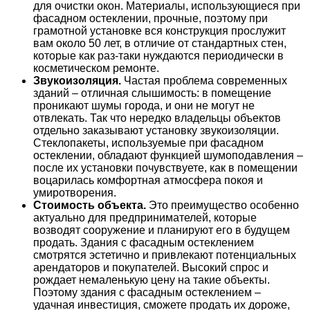
для очистки окон. Материалы, использующиеся при
фасадном остеклении, прочные, поэтому при
грамотной установке вся конструкция прослужит
вам около 50 лет, в отличие от стандартных стен,
которые как раз-таки нуждаются периодически в
косметическом ремонте.
Звукоизоляция.
Частая проблема современных
зданий – отличная слышимость: в помещение
проникают шумы города, и они не могут не
отвлекать. Так что нередко владельцы объектов
отдельно заказывают установку звукоизоляции.
Стеклопакеты, используемые при фасадном
остеклении, обладают функцией шумоподавления –
после их установки почувствуете, как в помещении
воцарилась комфортная атмосфера покоя и
умиротворения.
Стоимость объекта.
Это преимущество особенно
актуально для предпринимателей, которые
возводят сооружение и планируют его в будущем
продать. Здания с фасадным остеклением
смотрятся эстетично и привлекают потенциальных
арендаторов и покупателей. Высокий спрос и
рождает немаленькую цену на такие объекты.
Поэтому здания с фасадным остеклением –
удачная инвестиция, сможете продать их дороже,