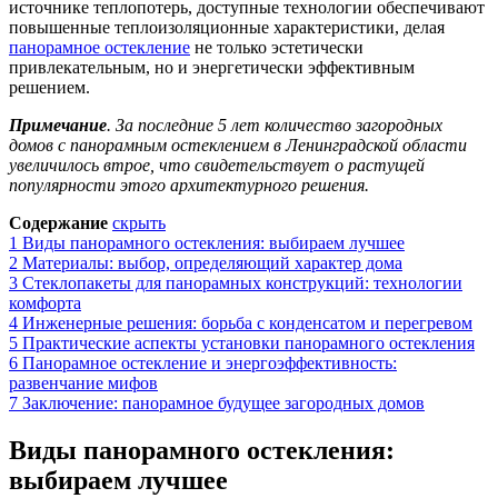
источнике теплопотерь, доступные технологии обеспечивают
повышенные теплоизоляционные характеристики, делая
панорамное остекление
не только эстетически
привлекательным, но и энергетически эффективным
решением.
Примечание
. За последние 5 лет количество загородных
домов с панорамным остеклением в Ленинградской области
увеличилось втрое, что свидетельствует о растущей
популярности этого архитектурного решения.
Содержание
скрыть
1
Виды панорамного остекления: выбираем лучшее
2
Материалы: выбор, определяющий характер дома
3
Стеклопакеты для панорамных конструкций: технологии
комфорта
4
Инженерные решения: борьба с конденсатом и перегревом
5
Практические аспекты установки панорамного остекления
6
Панорамное остекление и энергоэффективность:
развенчание мифов
7
Заключение: панорамное будущее загородных домов
Виды панорамного остекления:
выбираем лучшее