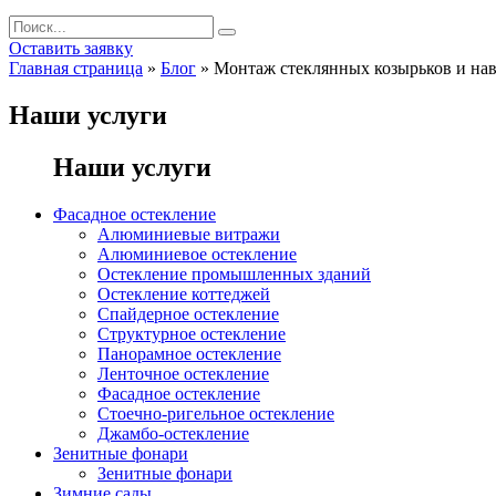
Оставить заявку
Главная страница
»
Блог
»
Монтаж стеклянных козырьков и на
Наши услуги
Наши услуги
Фасадное остекление
Алюминиевые витражи
Алюминиевое остекление
Остекление промышленных зданий
Остекление коттеджей
Спайдерное остекление
Структурное остекление
Панорамное остекление
Ленточное остекление
Фасадное остекление
Стоечно-ригельное остекление
Джамбо-остекление
Зенитные фонари
Зенитные фонари
Зимние сады