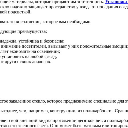
ющие материалы, которые придают им эстетичность.
Установка
текло надежно защищает пространство у входа от попадания осад
кой подсветкой.
ать то впечатление, которое вам необходимо.
ледующие преимущества:
надежна, устойчива и безопасна;
ет внимание посетителей, вызывает у них положительные эмоции
ляет экономить на освещении;
установить на любой фасад;
от других своих аналогов.
ое закаленное стекло, которое предназначено специально для э
годнее, чем, например, конструкции, из поликарбоната. Сравни
няет свой внешний вид на протяжении десятков лет, а поликарбо
ство естественного света. Оно может быть матовым или тониро