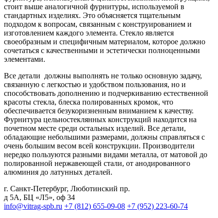
стоит выше аналогичной фурнитуры, используемой в
стандартных изделиях. Это объясняется тщательным
подходом к вопросам, связанным с конструированием и
изготовлением каждого элемента. Стекло является
своеобразным и специфичным материалом, которое должно
сочетаться с качественными и эстетически полноценными
элементами.
Все детали должны выполнять не только основную задачу,
связанную с легкостью и удобством пользования, но и
способствовать дополнению и подчеркиванию естественной
красоты стекла, блеска полированных кромок, что
обеспечивается безукоризненным вниманием к качеству.
Фурнитура цельностеклянных конструкций находится на
почетном месте среди остальных изделий. Все детали,
обладающие небольшими размерами, должны справляться с
очень большим весом всей конструкции. Производители
нередко пользуются разными видами металла, от матовой до
полированной нержавеющей стали, от анодированного
алюминия до латунных деталей.
г. Санкт-Петербург
,
Люботинский пр.
д 5А, БЦ «Л5», оф 34
info@vitrag-spb.ru
+7 (812) 655-09-08
+7 (952) 223-60-74